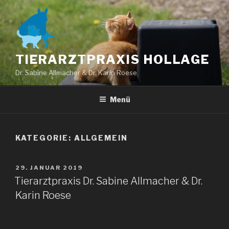
Zum
Inhalt
springen
TIERARZTPRAXIS HOLLAGE
Dr. Sabine Allmacher & Dr. Karin Roese
Menü
KATEGORIE:
ALLGEMEIN
VERÖFFENTLICHT
29. JANUAR 2019
AM
Tierarztpraxis Dr. Sabine Allmacher & Dr.
Karin Roese