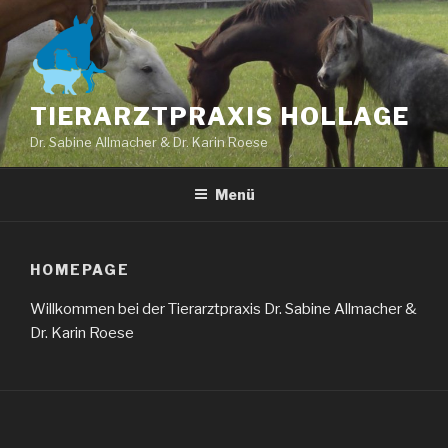
Zum
Inhalt
springen
TIERARZTPRAXIS HOLLAGE
Dr. Sabine Allmacher & Dr. Karin Roese
Menü
HOMEPAGE
Willkommen bei der Tierarztpraxis Dr. Sabine Allmacher &
Dr. Karin Roese